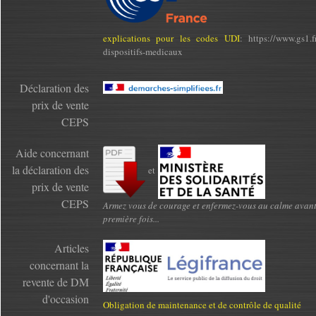
explications pour les codes UDI
: https://www.gs1.f
dispositifs-medicaux
Déclaration des
prix de vente
CEPS
Aide concernant
la déclaration des
et
prix de vente
CEPS
Armez vous de courage et enfermez-vous au calme avant
première fois...
Articles
concernant la
revente de DM
d'occasion
Obligation de maintenance et de contrôle de qualité