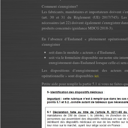
Comment s'enregistrer?
Les fabricants, mandataires et importateurs doivent s’e
(art. 30 et 31 du Règlement (UE) 2017/745). Les
nécessaires (art 22) doivent également s’enregistrer dan
produits concernés (guidance MDCG 2018-3).
En l’absence d’Eudamed « pleinement opérationnell
s'enregistrer
soit dans le module « acteurs » d’Eudamed,
soit via le formulaire disponible sur notre site inte
enregistrement dans Eudamed lorsque celle-ci sera d
Les dispositions d’enregistrement des acteurs 
opérationnelle » sont disponibles
ici
.
Petite aide pour remplir la partie 5.1 si vous ne faites q