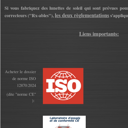
Si vous fabriquez des lunettes de soleil qui sont prévues pour
les deux règlementations
correcteurs ("Rx-ables"),
s'appliq
Liens importants:
Acheter le dossier
de norme ISO
12870:2024
(dite "norme CE"
):