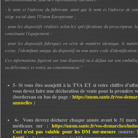
- le nom et l'adresse du fabricant, ainsi que le nom et l'adresse de so
siège social dans l'Union Européenne ;
- pour les dispositifs réalisés selon les spécifications du prescripteur, l
constituant l'équipement ;
- pour les dispositifs fabriqués en série de manière identique, le numér
existe, l'identifiant unique du dispositif ou tout autre code d'identification
Ces informations figurent sur tout dispositif ou à défaut sur son embal
sa délivrance et remis au consommateur."
5- Si vous êtes assujetti à la TVA ET si votre chiffre d'affa
vous devez faire une déclaration de vente pour la première v
(bordereau en bas de page :
https://ansm.sante.fr/vos-demarc
annuelles
)
6- Vous devrez déclarer chaque année avant le 31 mars le
médicaux sur :
https://ansm.sante.fr/vos-demarches/indust
Ceci n'est pas valable pour les DM sur-mesure
(source:
Santé
).
Si vous ne faites que des DM sur-mesure et que vous recevez