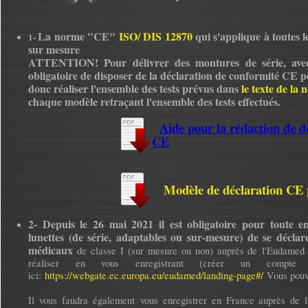
La norme "CE"
ISO/ DIS 12870
qui s'applique à toutes 
1-
sur mesure
ATTENTION! Pour délivrer des montures de série, avec
obligatoire de disposer de la déclaration de conformité CE p
donc réaliser l'ensemble des tests prévus dans
le texte de la
chaque modèle retraçant l'ensemble des tests effectués.
Aide pour la rédaction de d
CE
Modèle de déclaration CE 
2-
Depuis le 26 mai 2021 il est
obligatoire
pour toute en
lunettes (de série, adaptables ou sur-mesure)
de
se
déclar
médicaux
de classe I (sur mesure ou non) auprès de l'Eudamed 
réaliser en vous enregistrant (créer un compte
ici:
https://webgate.ec.europa.eu/eudamed/landing-page#/
Vous pouve
Il vous faudra également vous enregistrer en France auprès de 