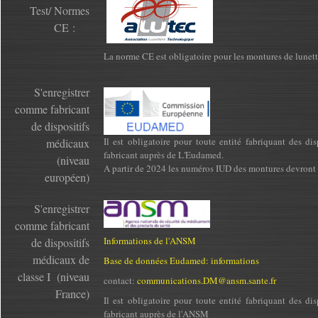
Test/ Normes
CE :
La norme CE est obligatoire pour les montures de lunette
S'enregistrer
comme fabricant
de dispositifs
Il est obligatoire pour toute entité fabriquant des di
médicaux
fabricant auprès de L'Eudamed.
(niveau
A partir de 2024 les numéros IUD des montures devront ê
européen)
S'enregistrer
comme fabricant
Informations de l'ANSM
de dispositifs
médicaux de
Base de données Eudamed: informations
classe I (niveau
contact:
communications.DM@ansm.sante.fr
France)
Il est obligatoire pour toute entité fabriquant des di
fabricant auprès de l'ANSM