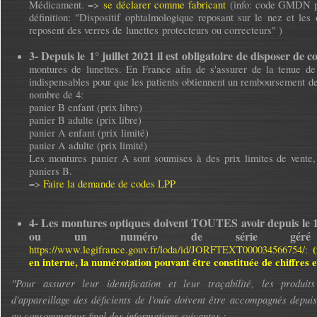
Médicament. =>
se déclarer comme fabricant
(info: code GMDN po
définition: "Dispositif ophtalmologique reposant sur le nez et les o
reposent des verres de lunettes protecteurs ou correcteurs" )
3-
Depuis le 1° juillet 2021 il est
obligatoire de disposer de 
montures de lunettes. En France afin de s'assurer de la tenue de
indispensables pour que les patients obtiennent un remboursement de
nombre de 4:
panier B enfant (prix libre)
panier B adulte (prix libre)
panier A enfant (prix limité)
panier A adulte (prix limité)
Les montures panier A sont soumises à des prix limites de vente,
paniers B.
=>
Faire la demande de codes LPP
4- Les montures optiques doivent TOUTES avoir depuis le 
ou un numéro de série géré 
https://www.legifrance.gouv.fr/loda/id/JORFTEXT000034566754/
:
en interne, la numérotation pouvant être constituée de chiffres et
"Pour assurer leur identification et leur traçabilité, les produits
d'appareillage des déficients de l'ouïe doivent être accompagnés depuis
au consommateur final des informations suivantes :