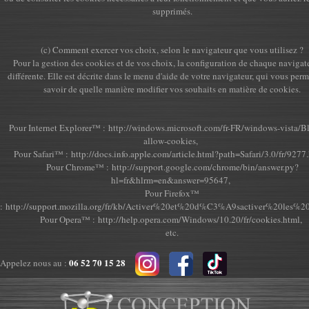
supprimés.
(c) Comment exercer vos choix, selon le navigateur que vous utilisez ?
Pour la gestion des cookies et de vos choix, la configuration de chaque navigate
différente. Elle est décrite dans le menu d'aide de votre navigateur, qui vous perm
savoir de quelle manière modifier vos souhaits en matière de cookies.
Pour Internet Explorer™ :
http://windows.microsoft.com/fr-FR/windows-vista/Bl
allow-cookies
,
Pour Safari™ :
http://docs.info.apple.com/article.html?path=Safari/3.0/fr/9277
Pour Chrome™ :
http://support.google.com/chrome/bin/answer.py?
hl=fr&hlrm=en&answer=95647
,
Pour Firefox™
:
http://support.mozilla.org/fr/kb/Activer%20et%20d%C3%A9sactiver%20les%2
Pour Opera™ :
http://help.opera.com/Windows/10.20/fr/cookies.html
,
etc.
06 52 70 15 28
Appelez nous au :