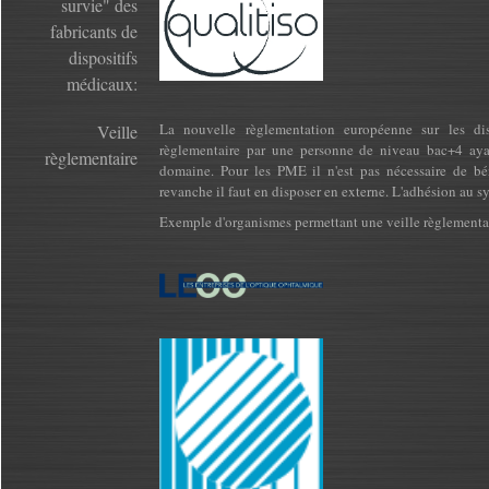
survie" des
fabricants de
dispositifs
médicaux:
La nouvelle règlementation européenne sur les di
Veille
règlementaire par une personne de niveau bac+4 ay
règlementaire
domaine. Pour les PME il n'est pas nécessaire de bén
revanche il faut en disposer en externe. L'adhésion au s
Exemple d'organismes permettant une veille règlementa