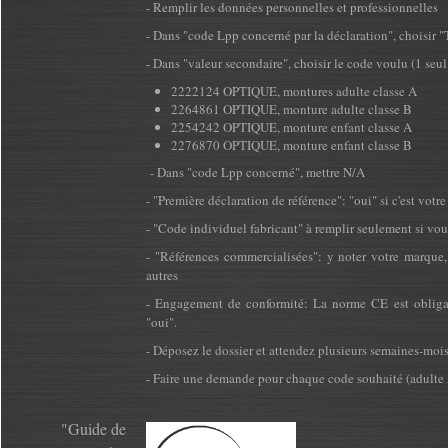
- Remplir les données personnelles et professionnelles
- Dans "code Lpp concerné par la déclaration", choisir "
- Dans "valeur secondaire", choisir le code voulu (1 se
2222124 OPTIQUE, montures adulte classe A
2264861 OPTIQUE, monture adulte classe B
2254242 OPTIQUE, monture enfant classe A
2276870 OPTIQUE, monture enfant classe B
- Dans "code Lpp concerné", mettre N/A
- "Première déclaration de référence": "oui" si c'est vo
- "Code individuel fabricant" à remplir seulement si vo
- "Références commercialisées": y noter votre marque
autres
- Engagement de conformité: La norme CE est obliga
"oui".
- Déposez le dossier et attendez plusieurs semaines-mois 
- Faire une demande pour chaque code souhaité (adulte A
"Guide de