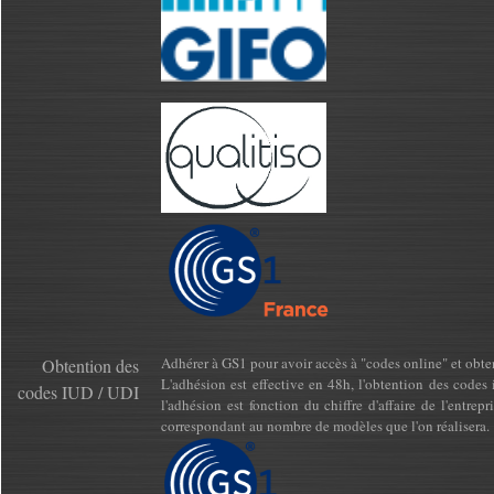
Adhérer à GS1 pour avoir accès à "codes online" et obt
Obtention des
L'adhésion est effective en 48h, l'obtention des cod
codes IUD / UDI
l'adhésion est fonction du chiffre d'affaire de l'entre
correspondant au nombre de modèles que l'on réalisera.