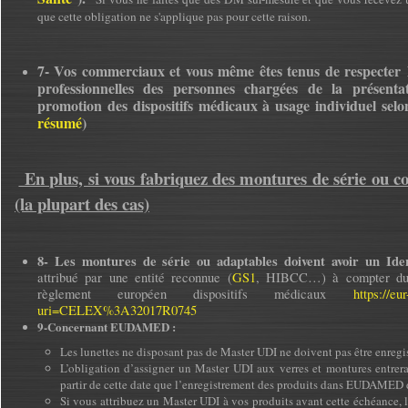
que cette obligation ne s'applique pas pour cette raison.
7- Vos commerciaux et vous même êtes tenus de respecter l
professionnelles des personnes chargées de la présenta
promotion des dispositifs médicaux à usage individuel selo
résumé
)
En plus, si vous fabriquez des montures de série ou 
(la plupart des cas)
8- Les montures de série ou adaptables doivent avoir un Iden
attribué par une entité reconnue (
GS1
, HIBCC…) à compter du 
règlement européen dispositifs médicaux
https://e
uri=CELEX%3A32017R0745
9-Concernant EUDAMED :
Les lunettes ne disposant pas de Master UDI ne doivent pas être enre
L’obligation d’assigner un Master UDI aux verres et montures entre
partir de cette date que l’enregistrement des produits dans EUDAMED 
Si vous attribuez un Master UDI à vos produits avant cette échéanc