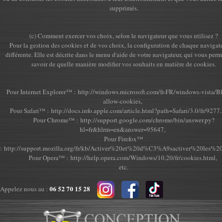
supprimés.
(c) Comment exercer vos choix, selon le navigateur que vous utilisez ?
Pour la gestion des cookies et de vos choix, la configuration de chaque navigate
différente. Elle est décrite dans le menu d'aide de votre navigateur, qui vous perm
savoir de quelle manière modifier vos souhaits en matière de cookies.
Pour Internet Explorer™ :
http://windows.microsoft.com/fr-FR/windows-vista/Bl
allow-cookies
,
Pour Safari™ :
http://docs.info.apple.com/article.html?path=Safari/3.0/fr/9277
Pour Chrome™ :
http://support.google.com/chrome/bin/answer.py?
hl=fr&hlrm=en&answer=95647
,
Pour Firefox™
:
http://support.mozilla.org/fr/kb/Activer%20et%20d%C3%A9sactiver%20les%2
Pour Opera™ :
http://help.opera.com/Windows/10.20/fr/cookies.html
,
etc.
06 52 70 15 28
Appelez nous au :