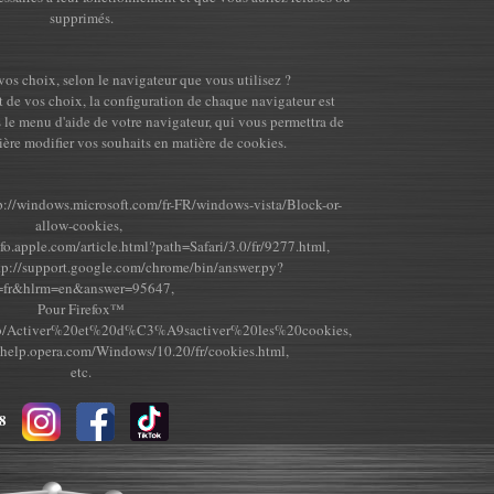
supprimés.
os choix, selon le navigateur que vous utilisez ?
t de vos choix, la configuration de chaque navigateur est
ns le menu d'aide de votre navigateur, qui vous permettra de
ière modifier vos souhaits en matière de cookies.
p://windows.microsoft.com/fr-FR/windows-vista/Block-or-
allow-cookies
,
nfo.apple.com/article.html?path=Safari/3.0/fr/9277.html
,
tp://support.google.com/chrome/bin/answer.py?
=fr&hlrm=en&answer=95647
,
Pour Firefox™
fr/kb/Activer%20et%20d%C3%A9sactiver%20les%20cookies
,
/help.opera.com/Windows/10.20/fr/cookies.html
,
etc.
 28