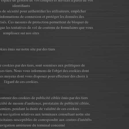
 espace de gestion de vos comptes et services à partir de vos
identifiants
de sécurité pour authentifier les utilisateurs, empêcher
d’informations de connexion et protéger les données des
orisés. Ces mesures de protection permettent de bloquer de
que les tentatives de vol de contenu de formulaires que vous
remplissez sur nos sites
ies émis sur notre site par des tiers
de cookies par des tiers, sont soumises aux politiques de
 ces tiers. Nous vous informons de l'objet des cookies dont
es moyens dont vous disposez pour effectuer des choix à
l'égard de ces cookies.
contenir des cookies de publicité ciblée émis par des tiers
été de mesure d'audience, prestataire de publicité ciblée,
derniers, pendant la durée de validité de ces cookies :
de navigation relatives aux terminaux consultant notre site
citaires susceptibles de correspondre aux centres d'intérêts
navigation antérieure du terminal concerné