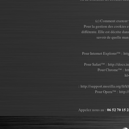
(c) Comment exercer v
Pour la gestion des cookies e
différente. Elle est décrite da
savoir de quelle man
Pour Internet Explorer™ :
htt
Pour Safari™ :
http://docs.i
Pour Chrome™ :
ht
hl
:
http://support.mozilla.org/
Pour Opera™ :
http:/
06 52 70 15
Appelez nous au :