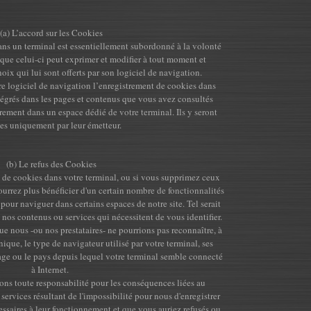
(a) L’accord sur les Cookies
ns un terminal est essentiellement subordonné à la volonté
, que celui-ci peut exprimer et modifier à tout moment et
hoix qui lui sont offerts par son logiciel de navigation.
e logiciel de navigation l’enregistrement de cookies dans
ntégrés dans les pages et contenus que vous avez consultés
rement dans un espace dédié de votre terminal. Ils y seront
les uniquement par leur émetteur.
(b) Le refus des Cookies
t de cookies dans votre terminal, ou si vous supprimez ceux
ourrez plus bénéficier d'un certain nombre de fonctionnalités
our naviguer dans certains espaces de notre site. Tel serait
à nos contenus ou services qui nécessitent de vous identifier.
que nous -ou nos prestataires- ne pourrions pas reconnaître, à
nique, le type de navigateur utilisé par votre terminal, ses
hage ou le pays depuis lequel votre terminal semble connecté
à Internet.
ons toute responsabilité pour les conséquences liées au
ervices résultant de l'impossibilité pour nous d'enregistrer
essaires à leur fonctionnement et que vous auriez refusés ou