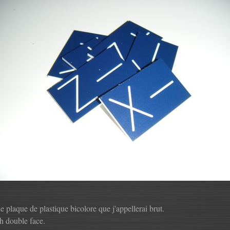
une plaque de plastique bicolore que j'appellerai brut.
ch double face.